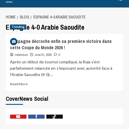
HOME
BLOG
ESPAGNE 4-0 ARABIE SAOUDITE
Espagne 4-0 Arabie Saoudite
Trending
L’Espagne décroche enfin sa première victoire dans
cette Coupe du Monde 2026 !
June 21, 2026
robenson
0
Après un début de tournoi compliqué, la Roja s'est
parfaitement relancée en s'imposant avec autorité face à
l'Arabie Saoudite (4-0)....
Read More
CoverNews Social