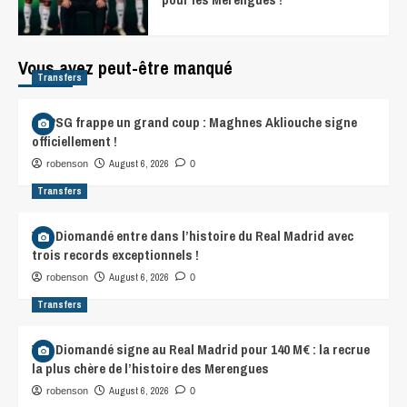
Vous avez peut-être manqué
Transfers
Le PSG frappe un grand coup : Maghnes Akliouche signe
officiellement !
August 6, 2026
robenson
0
Transfers
Yan Diomandé entre dans l’histoire du Real Madrid avec
trois records exceptionnels !
August 6, 2026
robenson
0
Transfers
Yan Diomandé signe au Real Madrid pour 140 M€ : la recrue
la plus chère de l’histoire des Merengues
August 6, 2026
robenson
0