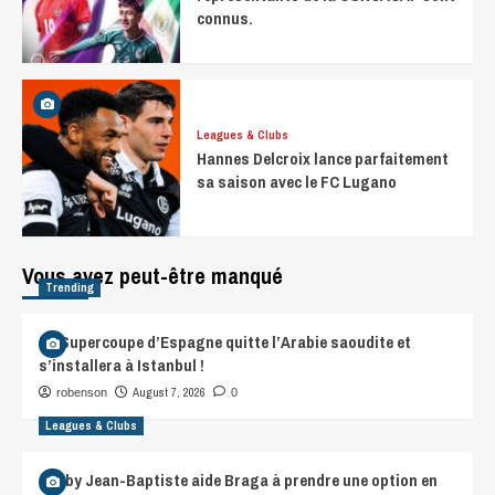
connus.
Leagues & Clubs
Hannes Delcroix lance parfaitement
sa saison avec le FC Lugano
Vous avez peut-être manqué
Trending
La Supercoupe d’Espagne quitte l’Arabie saoudite et
s’installera à Istanbul !
August 7, 2026
robenson
0
Leagues & Clubs
Gorby Jean-Baptiste aide Braga à prendre une option en