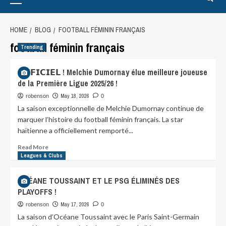
HOME
BLOG
FOOTBALL FÉMININ FRANÇAIS
football féminin français
Trending
𝗢𝗙𝗙𝗜𝗖𝗜𝗘𝗟 ! Melchie Dumornay élue meilleure joueuse
de la Première Ligue 2025/26 !
May 18, 2026
robenson
0
La saison exceptionnelle de Melchie Dumornay continue de
marquer l’histoire du football féminin français. La star
haïtienne a officiellement remporté...
Read More
Leagues & Clubs
OCÉANE TOUSSAINT ET LE PSG ÉLIMINÉS DES
PLAYOFFS !
May 17, 2026
robenson
0
La saison d’Océane Toussaint avec le Paris Saint-Germain