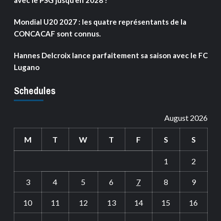
avec le PSG jusqu’en 2028 !
Mondial U20 2027 : les quatre représentants de la
CONCACAF sont connus.
Hannes Delcroix lance parfaitement sa saison avec le FC
Lugano
Schedules
August 2026
M
T
W
T
F
S
S
1
2
3
4
5
6
7
8
9
10
11
12
13
14
15
16