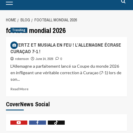
HOME
BLOG
FOOTBALL MONDIAL 2026
football mondial 2026
Trending
HAVERTZ ET MUSIALA EN FEU ! L’ALLEMAGNE ÉCRASE
CURAÇAO 7-1 !
June 14, 2026
robenson
0
L’Allemagne a parfaitement lancé sa Coupe du monde 2026
en infligeant une véritable correction à Curaçao (7-1) lors de
son...
Read More
CoverNews Social