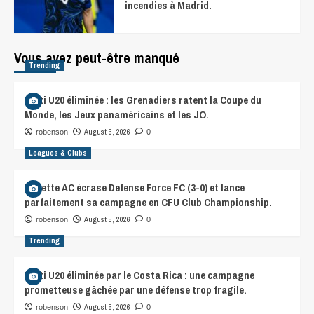
incendies à Madrid.
Vous avez peut-être manqué
Trending
Haïti U20 éliminée : les Grenadiers ratent la Coupe du
Monde, les Jeux panaméricains et les JO.
August 5, 2026
robenson
0
Leagues & Clubs
Violette AC écrase Defense Force FC (3-0) et lance
parfaitement sa campagne en CFU Club Championship.
August 5, 2026
robenson
0
Trending
Haïti U20 éliminée par le Costa Rica : une campagne
prometteuse gâchée par une défense trop fragile.
August 5, 2026
robenson
0