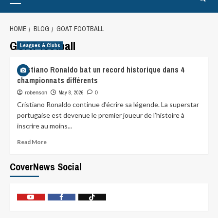
HOME
BLOG
GOAT FOOTBALL
GOAT football
Leagues & Clubs
Cristiano Ronaldo bat un record historique dans 4
championnats différents
May 8, 2026
robenson
0
Cristiano Ronaldo continue d’écrire sa légende. La superstar
portugaise est devenue le premier joueur de l’histoire à
inscrire au moins...
Read More
CoverNews Social