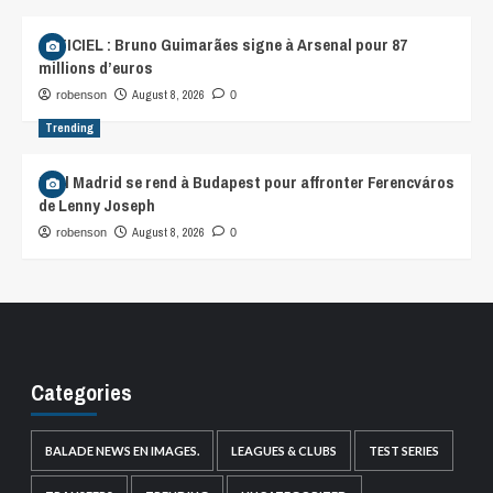
OFFICIEL : Bruno Guimarães signe à Arsenal pour 87
millions d’euros
August 8, 2026
robenson
0
Trending
Real Madrid se rend à Budapest pour affronter Ferencváros
de Lenny Joseph
August 8, 2026
robenson
0
Categories
BALADE NEWS EN IMAGES.
LEAGUES & CLUBS
TEST SERIES