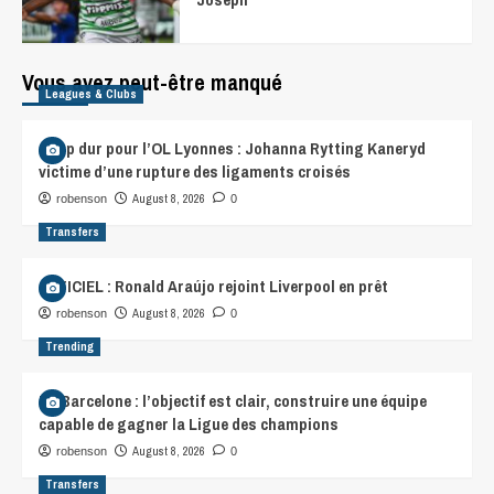
Vous avez peut-être manqué
Leagues & Clubs
Coup dur pour l’OL Lyonnes : Johanna Rytting Kaneryd
victime d’une rupture des ligaments croisés
August 8, 2026
robenson
0
Transfers
OFFICIEL : Ronald Araújo rejoint Liverpool en prêt
August 8, 2026
robenson
0
Trending
FC Barcelone : l’objectif est clair, construire une équipe
capable de gagner la Ligue des champions
August 8, 2026
robenson
0
Transfers