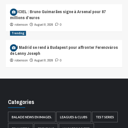
OFFICIEL : Bruno Guimarães signe à Arsenal pour 87
millions d’euros
August 8, 2026
robenson
0
Trending
Real Madrid se rend à Budapest pour affronter Ferencváros
de Lenny Joseph
August 8, 2026
robenson
0
Categories
BALADE NEWS EN IMAGES.
LEAGUES & CLUBS
TEST SERIES