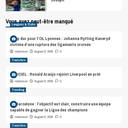
Vous avez peut-être manqué
Leagues & Clubs
Coup dur pour l’OL Lyonnes : Johanna Rytting Kaneryd
victime d’une rupture des ligaments croisés
August 8, 2026
robenson
0
Transfers
OFFICIEL : Ronald Araújo rejoint Liverpool en prêt
August 8, 2026
robenson
0
Trending
FC Barcelone : l’objectif est clair, construire une équipe
capable de gagner la Ligue des champions
August 8, 2026
robenson
0
Transfers