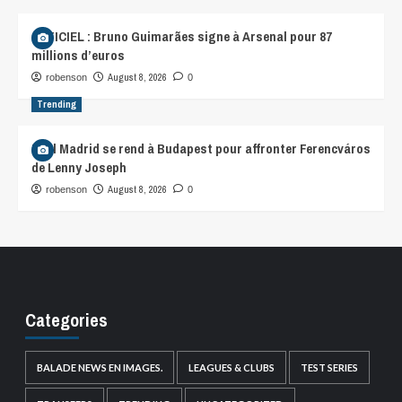
OFFICIEL : Bruno Guimarães signe à Arsenal pour 87
millions d’euros
August 8, 2026
robenson
0
Trending
Real Madrid se rend à Budapest pour affronter Ferencváros
de Lenny Joseph
August 8, 2026
robenson
0
Categories
BALADE NEWS EN IMAGES.
LEAGUES & CLUBS
TEST SERIES