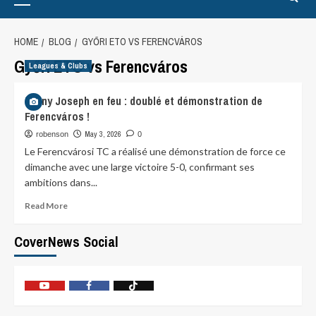
HOME
BLOG
GYŐRI ETO VS FERENCVÁROS
Győri ETO vs Ferencváros
Leagues & Clubs
Lenny Joseph en feu : doublé et démonstration de
Ferencváros !
May 3, 2026
robenson
0
Le Ferencvárosi TC a réalisé une démonstration de force ce
dimanche avec une large victoire 5-0, confirmant ses
ambitions dans...
Read More
CoverNews Social