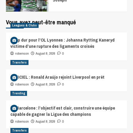
Vous avez peut-être manqué
Leagues & Clubs
Coup dur pour l’OL Lyonnes : Johanna Rytting Kaneryd
victime d’une rupture des ligaments croisés
August 8, 2026
robenson
0
Transfers
OFFICIEL : Ronald Araújo rejoint Liverpool en prêt
August 8, 2026
robenson
0
Trending
FC Barcelone : l’objectif est clair, construire une équipe
capable de gagner la Ligue des champions
August 8, 2026
robenson
0
Transfers