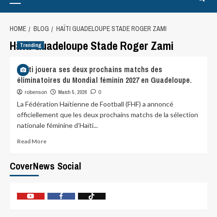
HOME
BLOG
HAÏTI GUADELOUPE STADE ROGER ZAMI
Haïti Guadeloupe Stade Roger Zami
Trending
Haïti jouera ses deux prochains matchs des
éliminatoires du Mondial féminin 2027 en Guadeloupe.
March 5, 2026
robenson
0
La Fédération Haïtienne de Football (FHF) a annoncé
officiellement que les deux prochains matchs de la sélection
nationale féminine d’Haïti...
Read More
CoverNews Social