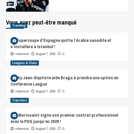
Vous avez peut-être manqué
Trending
La Supercoupe d’Espagne quitte l’Arabie saoudite et
s’installera à Istanbul !
August 7, 2026
robenson
0
Leagues & Clubs
Gorby Jean-Baptiste aide Braga à prendre une option en
Conference League
August 7, 2026
robenson
0
Transfers
Léa Morissaint signe son premier contrat professionnel
avec le PSG jusqu’en 2028 !
August 7, 2026
robenson
0