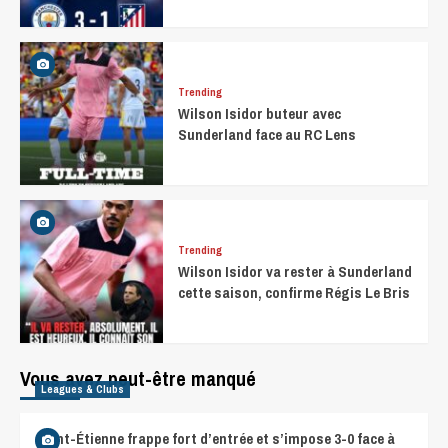
Trending
Wilson Isidor buteur avec
Sunderland face au RC Lens
Trending
Wilson Isidor va rester à Sunderland
cette saison, confirme Régis Le Bris
Vous avez peut-être manqué
Leagues & Clubs
Saint-Étienne frappe fort d’entrée et s’impose 3-0 face à