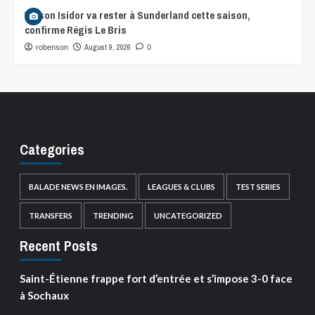
Wilson Isidor va rester à Sunderland cette saison,
confirme Régis Le Bris
August 9, 2026
robenson
0
Categories
BALADE NEWS EN IMAGES.
LEAGUES & CLUBS
TEST SERIES
TRANSFERS
TRENDING
UNCATEGORIZED
Recent Posts
Saint-Étienne frappe fort d’entrée et s’impose 3-0 face
à Sochaux